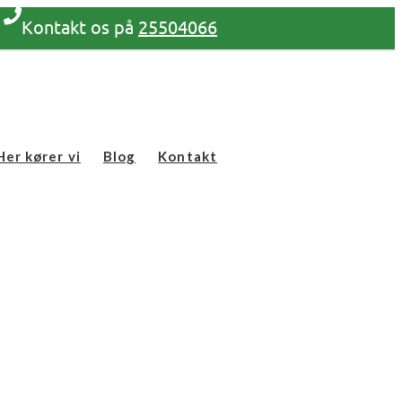
Kontakt os på
25504066
Her kører vi
Blog
Kontakt