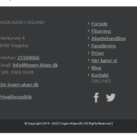
INGEN ALGER SJÆLLAND
Forside
Fliserens
Merkurvej 4
Algebehandling
4200 Slagelse
Facaderens
Priser
Telefon:
25504066
Her kører vi
Email:
Info@Ingen-Alger.dk
Blog
CVR: 3969 9249
Kontakt
FØLG MED
Om ingen-alger.dk
Privatlivspolitik
© Copyright 2014 - 2023 | Ingen-Alger.dk | All Rights Reserved |