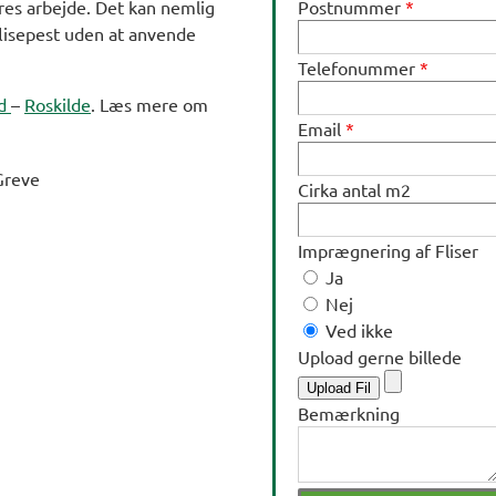
res arbejde. Det kan nemlig
Postnummer
*
flisepest uden at anvende
Telefonummer
*
ød
–
Roskilde
. Læs mere om
Email
*
Cirka antal m2
Imprægnering af Fliser
Ja
Nej
Ved ikke
Upload gerne billede
Upload Fil
Bemærkning