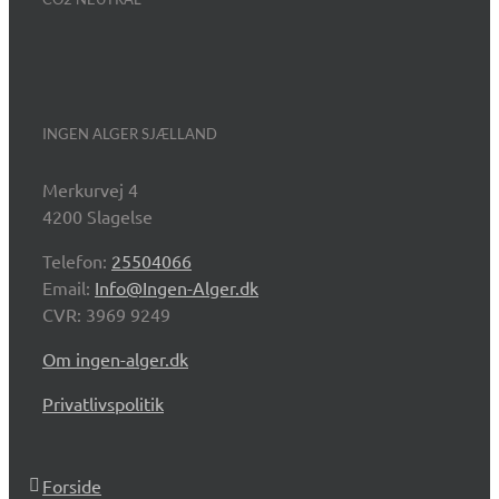
INGEN ALGER SJÆLLAND
Merkurvej 4
4200 Slagelse
Telefon:
25504066
Email:
Info@Ingen-Alger.dk
CVR: 3969 9249
Om ingen-alger.dk
Privatlivspolitik
Forside