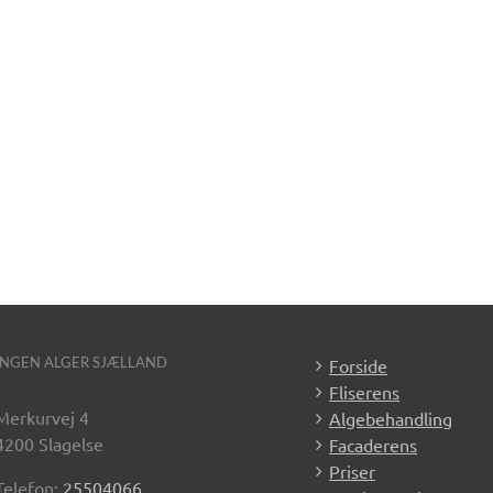
INGEN ALGER SJÆLLAND
Forside
Fliserens
Merkurvej 4
Algebehandling
4200 Slagelse
Facaderens
Priser
Telefon:
25504066