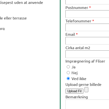
flisepest uden at anvende
Postnummer
*
de eller terrasse
Telefonummer
*
Email
*
Cirka antal m2
Imprægnering af Fliser
Ja
Nej
Ved ikke
Upload gerne billede
Upload Fil
Bemærkning