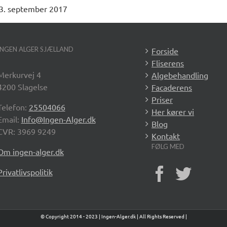
3. september 2017
INGEN ALGER SJÆLLAND
Forside
Fliserens
Merkurvej 4
Algebehandling
4200 Slagelse
Facaderens
Priser
Telefon:
25504066
Her kører vi
Email:
Info@Ingen-Alger.dk
Blog
CVR: 3969 9249
Kontakt
FØLG MED
Om ingen-alger.dk
Privatlivspolitik
© Copyright 2014 - 2023 | Ingen-Alger.dk | All Rights Reserved |