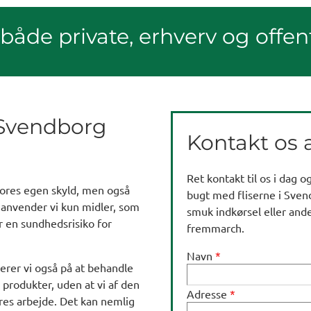
r både private, erhverv og offen
0 Svendborg
Kontakt os a
Ret kontakt til os i dag 
vores egen skyld, men også
bugt med fliserne i Svend
 anvender vi kun midler, som
smuk indkørsel eller ande
r en sundhedsrisiko for
fremmarch.
Navn
*
erer vi også på at behandle
e produkter, uden at vi af den
Adresse
*
res arbejde. Det kan nemlig