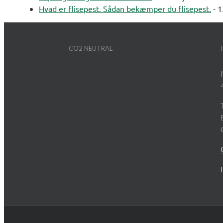
Hvad er flisepest. Sådan bekæmper du flisepest.
- 1
CO2 NEUTRAL