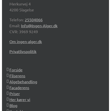
Merkurvej 4
4200 Slagelse
Telefon:
25504066
Email:
Info@Ingen-Alger.dk
CVR: 3969 9249
Om ingen-alger.dk
Privatlivspolitik
Forside
Fliserens
Algebehandling
Facaderens
Priser
Her kører vi
Blog