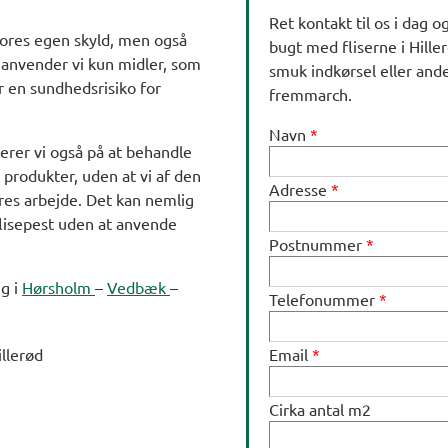
Ret kontakt til os i dag 
vores egen skyld, men også
bugt med fliserne i Hiller
 anvender vi kun midler, som
smuk indkørsel eller ande
r en sundhedsrisiko for
fremmarch.
Navn
*
erer vi også på at behandle
e produkter, uden at vi af den
Adresse
*
res arbejde. Det kan nemlig
flisepest uden at anvende
Postnummer
*
ng i
Hørsholm
–
Vedbæk
–
Telefonummer
*
Email
*
Cirka antal m2