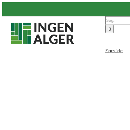
Skip
to
content
Søg
efter:
Forside