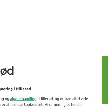
erød
gnering i Hillerød
ing og
algebehandling
i Hillerød, og du kan altid vide
 er af absolut topkvalitet. Vi er nemlig et hold af