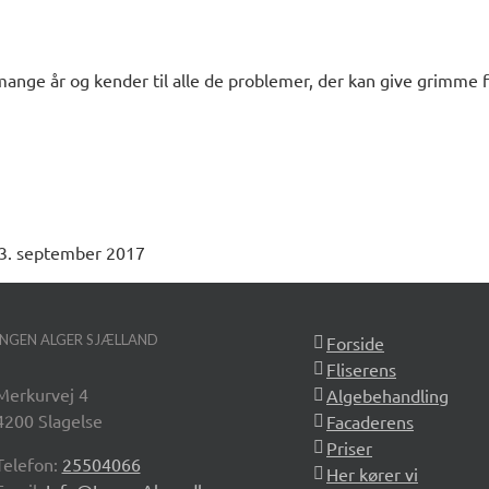
mange år og kender til alle de problemer, der kan give grimme fl
3. september 2017
INGEN ALGER SJÆLLAND
Forside
Fliserens
Merkurvej 4
Algebehandling
4200 Slagelse
Facaderens
Priser
Telefon:
25504066
Her kører vi