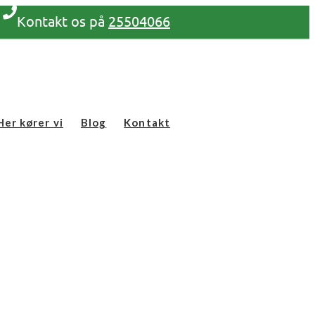
Kontakt os på
25504066
Her kører vi
Blog
Kontakt