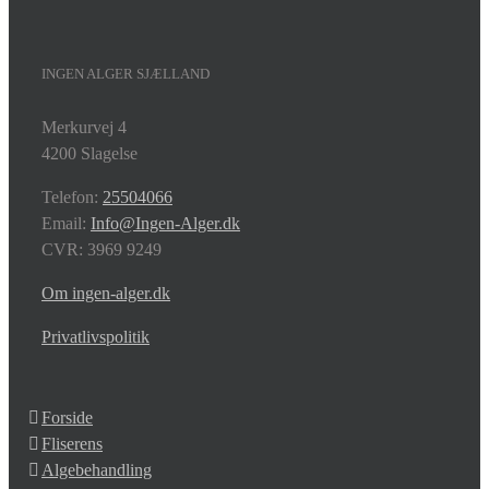
INGEN ALGER SJÆLLAND
Merkurvej 4
4200 Slagelse
Telefon:
25504066
Email:
Info@Ingen-Alger.dk
CVR: 3969 9249
Om ingen-alger.dk
Privatlivspolitik
Forside
Fliserens
Algebehandling